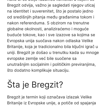
Bregzit odvija, važno je sagledati njegov uticaj
na identitet i suverenitet, što je postalo jedno
od središnjih pitanja među građanima tokom i
nakon referenduma. S obzirom na trenutne
globalne okolnosti, analiziraćemo i moguće
buduće tokove, kao i sve izazove sa kojima se
Evropska unija suočava nakon odlaska Velike
Britanije, koja je tradicionalno bila ključni igrač u
uniji. Bregzit je došao u trenutku kada su mnoge
evropske zemlje već bile suočene sa
unutrašnjim socijalnim i političkim previranjima,
što dodatno komplikuje situaciju.
Šta je Bregzit?
Bregzit je termin koji označava izlazak Velike
Britanije iz Evropske unije, a potiče od spajanja