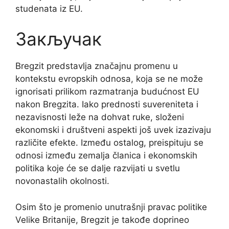
studenata iz EU.
Закључак
Bregzit predstavlja značajnu promenu u
kontekstu evropskih odnosa, koja se ne može
ignorisati prilikom razmatranja budućnost EU
nakon Bregzita. Iako prednosti suvereniteta i
nezavisnosti leže na dohvat ruke, složeni
ekonomski i društveni aspekti još uvek izazivaju
različite efekte. Između ostalog, preispituju se
odnosi između zemalja članica i ekonomskih
politika koje će se dalje razvijati u svetlu
novonastalih okolnosti.
Osim što je promenio unutrašnji pravac politike
Velike Britanije, Bregzit je takođe doprineo