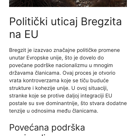
Politički uticaj Bregzita
na EU
Bregzit je izazvao značajne političke promene
unutar Evropske unije, što je dovelo do
povećane podrške nacionalizmu u mnogim
državama članicama. Ovaj proces je otvorio
vrata kontroverzama koje se tiču buduće
strukture i kohezije unije. U ovoj situaciji,
stranke koje se protive daljoj integraciji EU
postale su sve dominantnije, što stvara dodatne
tenzije u odnosima među članicama.
Povećana podrška