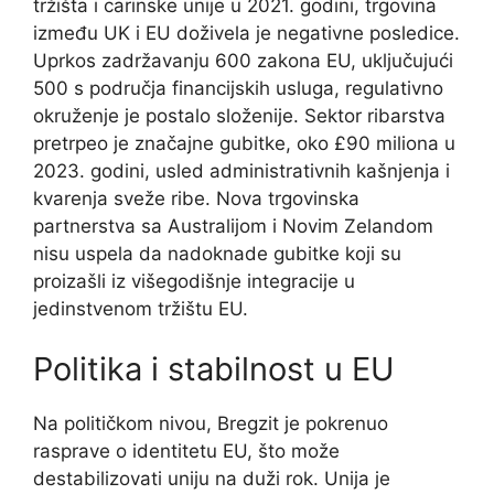
tržišta i carinske unije u 2021. godini, trgovina
između UK i EU doživela je negativne posledice.
Uprkos zadržavanju 600 zakona EU, uključujući
500 s područja financijskih usluga, regulativno
okruženje je postalo složenije. Sektor ribarstva
pretrpeo je značajne gubitke, oko £90 miliona u
2023. godini, usled administrativnih kašnjenja i
kvarenja sveže ribe. Nova trgovinska
partnerstva sa Australijom i Novim Zelandom
nisu uspela da nadoknade gubitke koji su
proizašli iz višegodišnje integracije u
jedinstvenom tržištu EU.
Politika i stabilnost u EU
Na političkom nivou, Bregzit je pokrenuo
rasprave o identitetu EU, što može
destabilizovati uniju na duži rok. Unija je