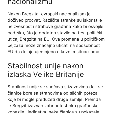
nacionalizmu
Nakon Bregzita, evropski nacionalizam je
doživeo procvat. Različite stranke su iskoristile
neizvesnost i strahove građana kako bi osvojile
podršku, što je dodatno stavilo na test politički
uticaj Bregzita na EU. Ova promena u političkom
pejzažu može značajno uticati na sposobnost
EU da deluje ujedinjeno u kriznim situacijama.
Stabilnost unije nakon
izlaska Velike Britanije
Stabilnost unije se suočava s izazovima dok se
članice bore sa strahovima od sličnih poteza
koje bi mogle preduzeti druge zemlje. Premda
je Bregzit izazvao zabrinutost oko građanske
kohezije i jedinstva, neke članice su pokazale