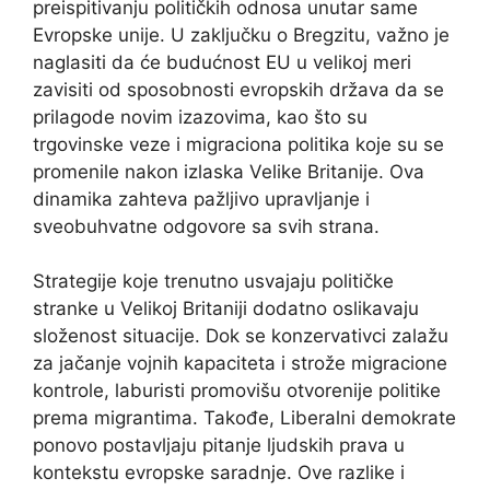
preispitivanju političkih odnosa unutar same
Evropske unije. U zaključku o Bregzitu, važno je
naglasiti da će budućnost EU u velikoj meri
zavisiti od sposobnosti evropskih država da se
prilagode novim izazovima, kao što su
trgovinske veze i migraciona politika koje su se
promenile nakon izlaska Velike Britanije. Ova
dinamika zahteva pažljivo upravljanje i
sveobuhvatne odgovore sa svih strana.
Strategije koje trenutno usvajaju političke
stranke u Velikoj Britaniji dodatno oslikavaju
složenost situacije. Dok se konzervativci zalažu
za jačanje vojnih kapaciteta i strože migracione
kontrole, laburisti promovišu otvorenije politike
prema migrantima. Takođe, Liberalni demokrate
ponovo postavljaju pitanje ljudskih prava u
kontekstu evropske saradnje. Ove razlike i