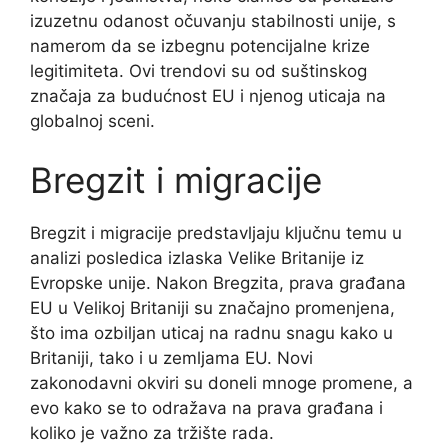
izuzetnu odanost očuvanju stabilnosti unije, s
namerom da se izbegnu potencijalne krize
legitimiteta. Ovi trendovi su od suštinskog
značaja za budućnost EU i njenog uticaja na
globalnoj sceni.
Bregzit i migracije
Bregzit i migracije predstavljaju ključnu temu u
analizi posledica izlaska Velike Britanije iz
Evropske unije. Nakon Bregzita, prava građana
EU u Velikoj Britaniji su značajno promenjena,
što ima ozbiljan uticaj na radnu snagu kako u
Britaniji, tako i u zemljama EU. Novi
zakonodavni okviri su doneli mnoge promene, a
evo kako se to odražava na prava građana i
koliko je važno za tržište rada.