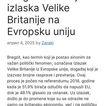
izlaska Velike
Britanije na
Evropsku uniju
април 4, 2025
by
Zaraki
Bregzit, kao termin koji je postao sinonim za
važan politički fenomen, označava izlazak
Velike Britanije iz Evropske unije, događaj koji je
izazvao brojne rasprave i previranja. Ovaj
proces je počeo na referendumu 2016. godine
kada je 51.9% birača odlučilo da napusti EU,
dok je 48.1% glasalo za ostanak. Uz izlazak,
došlo je do promena koje su se odrazile ne
samo na britansku ekonomiju, već i na političku