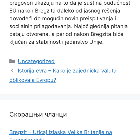
pregovori ukazuju na to da je suština budućnost
EU nakon Bregzita daleko od jasnog rešenja,
dovodeći do mogućih novih preispitivanja i
socijalnih prilagođavanja. Najočiglednija pitanja
ostaju otvorena, a period nakon Bregzita biće
ključan za stabilnost i jedinstvo Unije.
Categories
Uncategorized
Istorija evra – Kako je zajednička valuta
oblikovala Evropu?
Скорашњи чланци
Bregzit – Uticaj izlaska Velike Britanije na