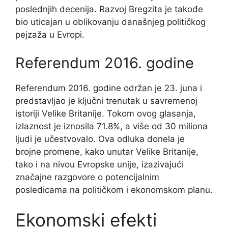
poslednjih decenija. Razvoj Bregzita je takođe
bio uticajan u oblikovanju današnjeg političkog
pejzaža u Evropi.
Referendum 2016. godine
Referendum 2016. godine održan je 23. juna i
predstavljao je ključni trenutak u savremenoj
istoriji Velike Britanije. Tokom ovog glasanja,
izlaznost je iznosila 71.8%, a više od 30 miliona
ljudi je učestvovalo. Ova odluka donela je
brojne promene, kako unutar Velike Britanije,
tako i na nivou Evropske unije, izazivajući
značajne razgovore o potencijalnim
posledicama na političkom i ekonomskom planu.
Ekonomski efekti