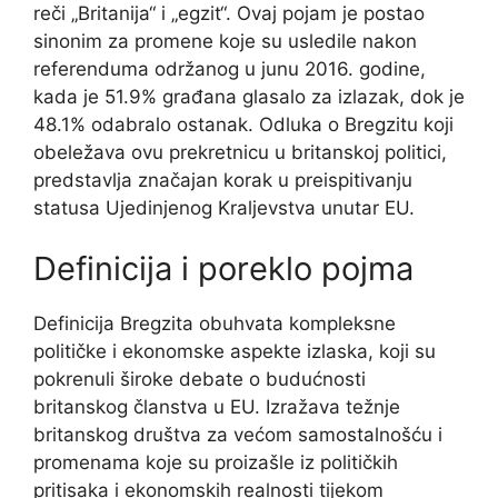
reči „Britanija“ i „egzit“. Ovaj pojam je postao
sinonim za promene koje su usledile nakon
referenduma održanog u junu 2016. godine,
kada je 51.9% građana glasalo za izlazak, dok je
48.1% odabralo ostanak. Odluka o Bregzitu koji
obeležava ovu prekretnicu u britanskoj politici,
predstavlja značajan korak u preispitivanju
statusa Ujedinjenog Kraljevstva unutar EU.
Definicija i poreklo pojma
Definicija Bregzita obuhvata kompleksne
političke i ekonomske aspekte izlaska, koji su
pokrenuli široke debate o budućnosti
britanskog članstva u EU. Izražava težnje
britanskog društva za većom samostalnošću i
promenama koje su proizašle iz političkih
pritisaka i ekonomskih realnosti tijekom