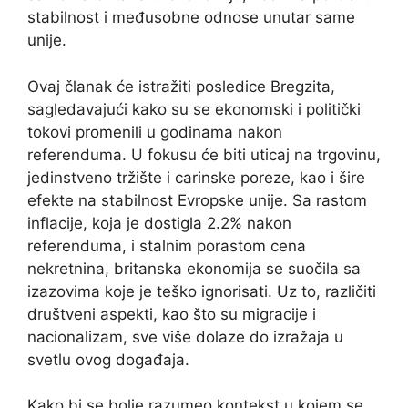
stabilnost i međusobne odnose unutar same
unije.
Ovaj članak će istražiti posledice Bregzita,
sagledavajući kako su se ekonomski i politički
tokovi promenili u godinama nakon
referenduma. U fokusu će biti uticaj na trgovinu,
jedinstveno tržište i carinske poreze, kao i šire
efekte na stabilnost Evropske unije. Sa rastom
inflacije, koja je dostigla 2.2% nakon
referenduma, i stalnim porastom cena
nekretnina, britanska ekonomija se suočila sa
izazovima koje je teško ignorisati. Uz to, različiti
društveni aspekti, kao što su migracije i
nacionalizam, sve više dolaze do izražaja u
svetlu ovog događaja.
Kako bi se bolje razumeo kontekst u kojem se