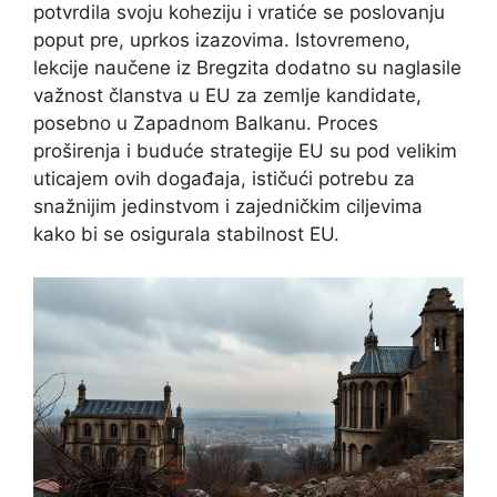
potvrdila svoju koheziju i vratiće se poslovanju
poput pre, uprkos izazovima. Istovremeno,
lekcije naučene iz Bregzita dodatno su naglasile
važnost članstva u EU za zemlje kandidate,
posebno u Zapadnom Balkanu. Proces
proširenja i buduće strategije EU su pod velikim
uticajem ovih događaja, ističući potrebu za
snažnijim jedinstvom i zajedničkim ciljevima
kako bi se osigurala stabilnost EU.