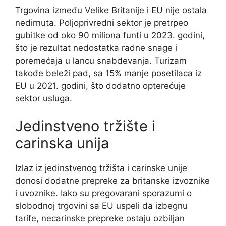
Trgovina između Velike Britanije i EU nije ostala
nedirnuta. Poljoprivredni sektor je pretrpeo
gubitke od oko 90 miliona funti u 2023. godini,
što je rezultat nedostatka radne snage i
poremećaja u lancu snabdevanja. Turizam
takođe beleži pad, sa 15% manje posetilaca iz
EU u 2021. godini, što dodatno opterećuje
sektor usluga.
Jedinstveno tržište i
carinska unija
Izlaz iz jedinstvenog tržišta i carinske unije
donosi dodatne prepreke za britanske izvoznike
i uvoznike. Iako su pregovarani sporazumi o
slobodnoj trgovini sa EU uspeli da izbegnu
tarife, necarinske prepreke ostaju ozbiljan