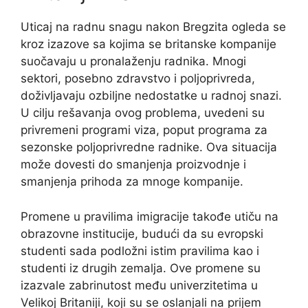
Uticaj na radnu snagu nakon Bregzita ogleda se
kroz izazove sa kojima se britanske kompanije
suočavaju u pronalaženju radnika. Mnogi
sektori, posebno zdravstvo i poljoprivreda,
doživljavaju ozbiljne nedostatke u radnoj snazi.
U cilju rešavanja ovog problema, uvedeni su
privremeni programi viza, poput programa za
sezonske poljoprivredne radnike. Ova situacija
može dovesti do smanjenja proizvodnje i
smanjenja prihoda za mnoge kompanije.
Promene u pravilima imigracije takođe utiču na
obrazovne institucije, budući da su evropski
studenti sada podložni istim pravilima kao i
studenti iz drugih zemalja. Ove promene su
izazvale zabrinutost među univerzitetima u
Velikoj Britaniji, koji su se oslanjali na prijem