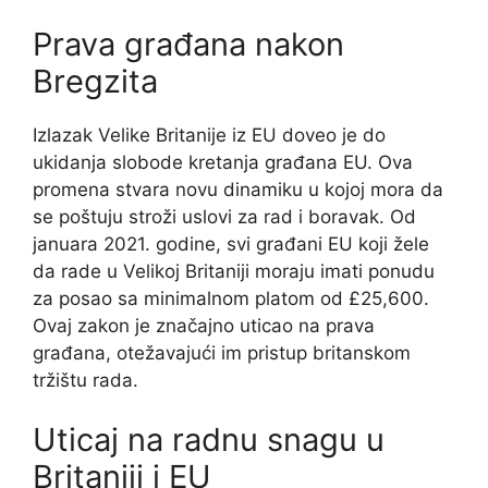
Prava građana nakon
Bregzita
Izlazak Velike Britanije iz EU doveo je do
ukidanja slobode kretanja građana EU. Ova
promena stvara novu dinamiku u kojoj mora da
se poštuju stroži uslovi za rad i boravak. Od
januara 2021. godine, svi građani EU koji žele
da rade u Velikoj Britaniji moraju imati ponudu
za posao sa minimalnom platom od £25,600.
Ovaj zakon je značajno uticao na prava
građana, otežavajući im pristup britanskom
tržištu rada.
Uticaj na radnu snagu u
Britaniji i EU