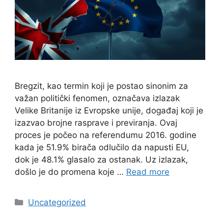
Bregzit, kao termin koji je postao sinonim za
važan politički fenomen, označava izlazak
Velike Britanije iz Evropske unije, događaj koji je
izazvao brojne rasprave i previranja. Ovaj
proces je počeo na referendumu 2016. godine
kada je 51.9% birača odlučilo da napusti EU,
dok je 48.1% glasalo za ostanak. Uz izlazak,
došlo je do promena koje …
Read more
Categories
Uncategorized