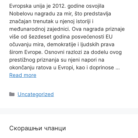
Evropska unija je 2012. godine osvojila
Nobelovu nagradu za mir, što predstavlja
značajan trenutak u njenoj istoriji i
međunarodnoj zajednici. Ova nagrada priznaje
više od šezdeset godina posvećenosti EU
očuvanju mira, demokratije i ljudskih prava
širom Evrope. Osnovni razlozi za dodelu ovog
prestižnog priznanja su njeni napori na
okončanju ratova u Evropi, kao i doprinose …
Read more
Categories
Uncategorized
Скорашњи чланци