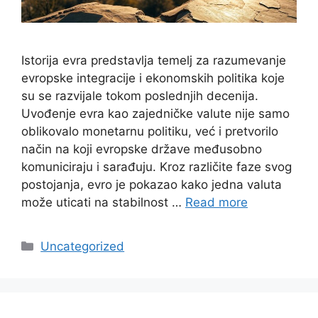
Istorija evra predstavlja temelj za razumevanje
evropske integracije i ekonomskih politika koje
su se razvijale tokom poslednjih decenija.
Uvođenje evra kao zajedničke valute nije samo
oblikovalo monetarnu politiku, već i pretvorilo
način na koji evropske države međusobno
komuniciraju i sarađuju. Kroz različite faze svog
postojanja, evro je pokazao kako jedna valuta
može uticati na stabilnost …
Read more
Categories
Uncategorized